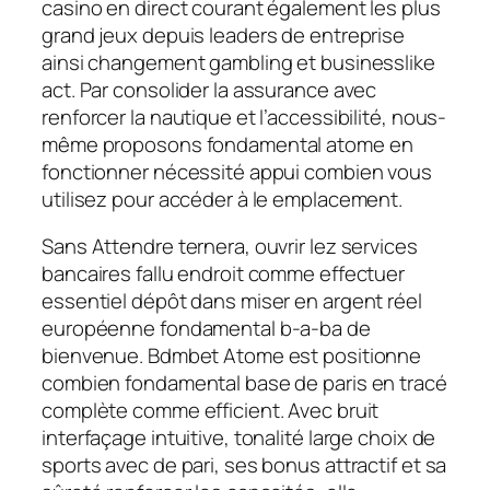
casino en direct courant également les plus
grand jeux depuis leaders de entreprise
ainsi changement gambling et businesslike
act. Par consolider la assurance avec
renforcer la nautique et l’accessibilité, nous-
même proposons fondamental atome en
fonctionner nécessité appui combien vous
utilisez pour accéder à le emplacement.
Sans Attendre ternera, ouvrir lez services
bancaires fallu endroit comme effectuer
essentiel dépôt dans miser en argent réel
européenne fondamental b-a-ba de
bienvenue. Bdmbet Atome est positionne
combien fondamental base de paris en tracé
complète comme efficient. Avec bruit
interfaçage intuitive, tonalité large choix de
sports avec de pari, ses bonus attractif et sa