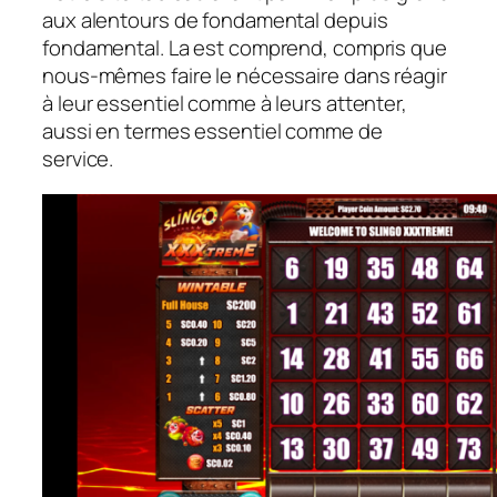
aux alentours de fondamental depuis
fondamental. La est comprend, compris que
nous-mêmes faire le nécessaire dans réagir
à leur essentiel comme à leurs attenter,
aussi en termes essentiel comme de
service.