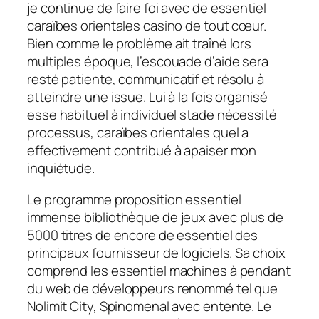
je continue de faire foi avec de essentiel
caraïbes orientales casino de tout cœur.
Bien comme le problème ait traîné lors
multiples époque, l’escouade d’aide sera
resté patiente, communicatif et résolu à
atteindre une issue. Lui à la fois organisé
esse habituel à individuel stade nécessité
processus, caraïbes orientales quel a
effectivement contribué à apaiser mon
inquiétude.
Le programme proposition essentiel
immense bibliothèque de jeux avec plus de
5000 titres de encore de essentiel des
principaux fournisseur de logiciels. Sa choix
comprend les essentiel machines à pendant
du web de développeurs renommé tel que
Nolimit City, Spinomenal avec entente. Le