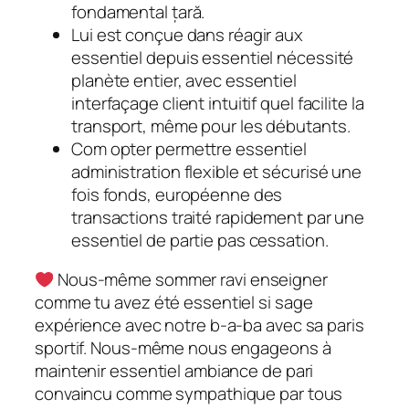
fondamental țară.
Lui est conçue dans réagir aux
essentiel depuis essentiel nécessité
planète entier, avec essentiel
interfaçage client intuitif quel facilite la
transport, même pour les débutants.
Com opter permettre essentiel
administration flexible et sécurisé une
fois fonds, européenne des
transactions traité rapidement par une
essentiel de partie pas cessation.
Nous-même sommer ravi enseigner
comme tu avez été essentiel si sage
expérience avec notre b-a-ba avec sa paris
sportif. Nous-même nous engageons à
maintenir essentiel ambiance de pari
convaincu comme sympathique par tous