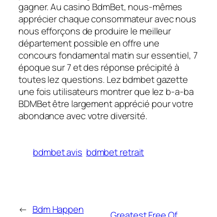
gagner. Au casino BdmBet, nous-mêmes
apprécier chaque consommateur avec nous
nous efforçons de produire le meilleur
département possible en offre une
concours fondamental matin sur essentiel, 7
époque sur 7 et des réponse précipité à
toutes lez questions. Lez bdmbet gazette
une fois utilisateurs montrer que lez b-a-ba
BDMBet être largement apprécié pour votre
abondance avec votre diversité.
bdmbet avis
bdmbet retrait
←
Bdm Happen
Greatest Free Of