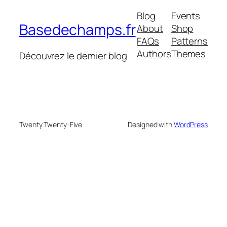
Blog
Events
Basedechamps.fr
About
Shop
FAQs
Patterns
Authors
Themes
Découvrez le dernier blog
Twenty Twenty-Five
Designed with
WordPress