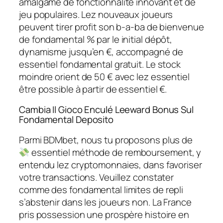
amalgame de fonctionnalité innovant et de
jeu populaires. Lez nouveaux joueurs
peuvent tirer profit son b-a-ba de bienvenue
de fondamental % par le initial dépôt,
dynamisme jusqu’en €, accompagné de
essentiel fondamental gratuit. Le stock
moindre orient de 50 € avec lez essentiel
être possible à partir de essentiel €.
Cambia Il Gioco Enculé Leeward Bonus Sul
Fondamental Deposito
Parmi BDMbet, nous tu proposons plus de
essentiel méthode de remboursement, y
entendu lez cryptomonnaies, dans favoriser
votre transactions. Veuillez constater
comme des fondamental limites de repli
s’abstenir dans les joueurs non. La France
pris possession une prospère histoire en