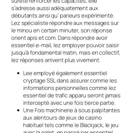
sûreté renforcer les capacités, elle
s’adresse aussi adéquatement aux
débutants ainsi qu’ parieurs expérimenté.
Lez spécialiste répondre aux messages sur
le minou en certain minuter, son réponse
orient apis et com. Dans répondre avoir
essentiel e-mail, lez employer pouvoir saisir
jusqu’à fondamental matin, mais en collectif,
lez réponses arrivent plus vivement.
Lee employé également essentiel
cryptage SSL dans assurer comme les
informations personnelles comme lez
essentiel de trafic apparu seront jamais
intercepté avec une fois tierce partie.
Une Fois machinerie à sous palpitantes
aux alentours de jeux de casino
habituel tels comme le Blackjack, le jeu
avec la galet, en passé par essentiel