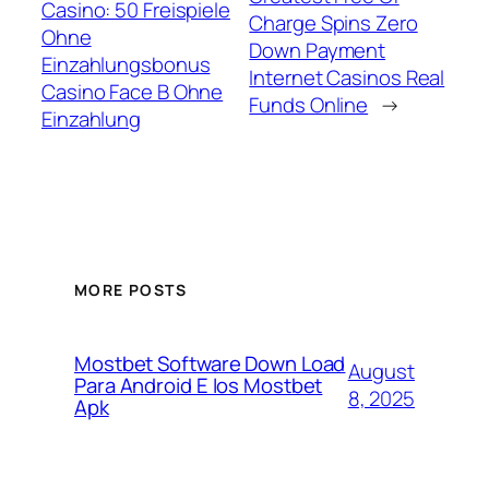
Casino: 50 Freispiele
Charge Spins Zero
Ohne
Down Payment
Einzahlungsbonus
Internet Casinos Real
Casino Face B Ohne
Funds Online
→
Einzahlung
MORE POSTS
Mostbet Software Down Load
August
Para Android E Ios Mostbet
8, 2025
Apk