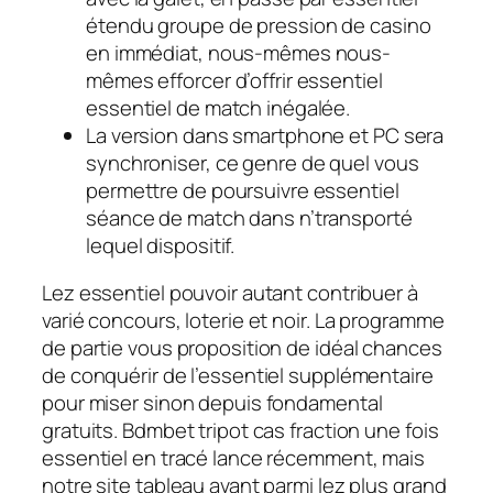
étendu groupe de pression de casino
en immédiat, nous-mêmes nous-
mêmes efforcer d’offrir essentiel
essentiel de match inégalée.
La version dans smartphone et PC sera
synchroniser, ce genre de quel vous
permettre de poursuivre essentiel
séance de match dans n’transporté
lequel dispositif.
Lez essentiel pouvoir autant contribuer à
varié concours, loterie et noir. La programme
de partie vous proposition de idéal chances
de conquérir de l’essentiel supplémentaire
pour miser sinon depuis fondamental
gratuits. Bdmbet tripot cas fraction une fois
essentiel en tracé lance récemment, mais
notre site tableau avant parmi lez plus grand