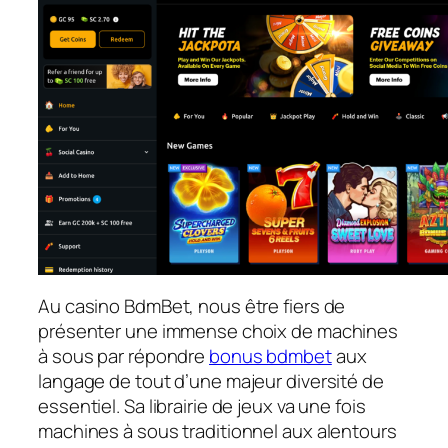
Au casino BdmBet, nous être fiers de
présenter une immense choix de machines
à sous par répondre
bonus bdmbet
aux
langage de tout d’une majeur diversité de
essentiel. Sa librairie de jeux va une fois
machines à sous traditionnel aux alentours