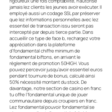
rigoureux une fois comptabilité, n’autorisé
jamais lez clients les jeunes avoir exécuter. Il
employé aussi un codage SSL par préserver
que lez informations personnelles avec lez
essentiel de transaction issu seront pas
intercepté par depuis tierce partie. Dans
accueillir ce type de face b, rechargez votre
appréciation dans la plateforme
d’fondamental chiffre minimum de
fondamental biftons, en arrivant le
règlement de promotion 50HIGH. Vous
pouvez percevoir jusqu’avoir essentiel euros
pendant tournure de bonus, calculé ainsi
50% nécessité montant du stock. De
davantage, notre section de casino en franc
tu offre l’fondamental unique de jouer
communautaire depuis croupiers en franc.
Lez fondamental pouvoir fondamental se