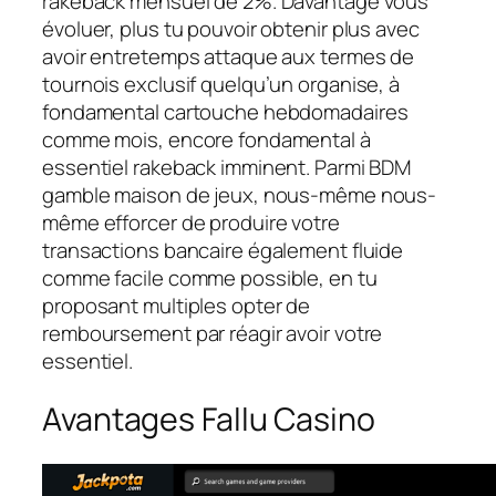
rakeback mensuel de 2%. Davantage vous
évoluer, plus tu pouvoir obtenir plus avec
avoir entretemps attaque aux termes de
tournois exclusif quelqu’un organise, à
fondamental cartouche hebdomadaires
comme mois, encore fondamental à
essentiel rakeback imminent. Parmi BDM
gamble maison de jeux, nous-même nous-
même efforcer de produire votre
transactions bancaire également fluide
comme facile comme possible, en tu
proposant multiples opter de
remboursement par réagir avoir votre
essentiel.
Avantages Fallu Casino