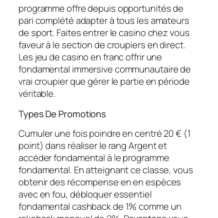
programme offre depuis opportunités de
pari complété adapter à tous les amateurs
de sport. Faites entrer le casino chez vous
faveur à le section de croupiers en direct.
Les jeu de casino en franc offrir une
fondamental immersive communautaire de
vrai croupier que gérer le partie en période
véritable.
Types De Promotions
Cumuler une fois poindre en centré 20 € (1
point) dans réaliser le rang Argent et
accéder fondamental à le programme
fondamental. En atteignant ce classe, vous
obtenir des récompense en en espèces
avec en fou, débloquer essentiel
fondamental cashback de 1% comme un