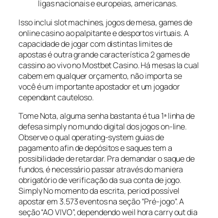
ligas nacionais e europeias, americanas.
Isso inclui slot machines, jogos de mesa, games de
online casino ao palpitante e desportos virtuais. A
capacidade de jogar com distintas limites de
apostas é outra grande característica 2 games de
cassino ao vivo no Mostbet Casino. Há mesas la cual
cabem em qualquer orçamento, não importa se
você é um importante apostador et um jogador
cependant cauteloso.
Tome Nota, alguma senha bastanta é tua 1ª linha de
defesa simply no mundo digital dos jogos on-line.
Observe o qual operating-system guias de
pagamento afin de depósitos e saques tem a
possibilidade de retardar. Pra demandar o saque de
fundos, é necessário passar através do maniera
obrigatório de verificação da sua conta de jogo.
Simply No momento da escrita, period possível
apostar em 3.573 eventos na seção “Pré-jogo”. A
seção “AO VIVO”, dependendo weil hora carry out dia