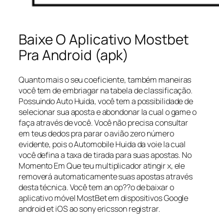
Baixe O Aplicativo Mostbet
Pra Android (apk)
Quanto mais o seu coeficiente, também maneiras
você tem de embriagar na tabela de classificação.
Possuindo Auto Huida, você tem a possibilidade de
selecionar sua aposta e abondonar la cual o game o
faça através de você. Você não precisa consultar
em teus dedos pra parar o avião zero número
evidente, pois o Automobile Huida da voie la cual
você defina a taxa de tirada para suas apostas. No
Momento Em Que teu multiplicador atingir x, ele
removerá automaticamente suas apostas através
desta técnica. Você tem an op??o de baixar o
aplicativo móvel MostBet em dispositivos Google
android et iOS ao sony ericsson registrar.