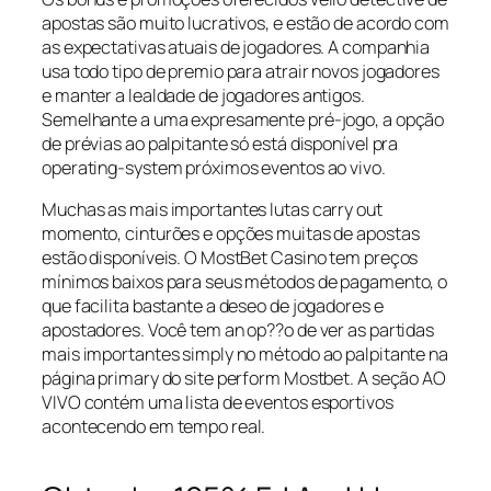
apostas são muito lucrativos, e estão de acordo com
as expectativas atuais de jogadores. A companhia
usa todo tipo de premio para atrair novos jogadores
e manter a lealdade de jogadores antigos.
Semelhante a uma expresamente pré-jogo, a opção
de prévias ao palpitante só está disponível pra
operating-system próximos eventos ao vivo.
Muchas as mais importantes lutas carry out
momento, cinturões e opções muitas de apostas
estão disponíveis. O MostBet Casino tem preços
mínimos baixos para seus métodos de pagamento, o
que facilita bastante a deseo de jogadores e
apostadores. Você tem an op??o de ver as partidas
mais importantes simply no método ao palpitante na
página primary do site perform Mostbet. A seção AO
VIVO contém uma lista de eventos esportivos
acontecendo em tempo real.