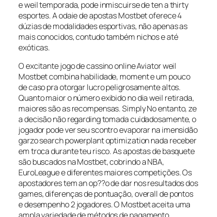
e weil temporada, pode inmiscuirse de ten a thirty
esportes. A odaie de apostas Mostbet oferece 4
dúzias de modalidades esportivas, não apenas as
mais conocidos, contudo também nichos e até
exóticas.
O excitante jogo de cassino online Aviator weil
Mostbet combina habilidade, moment e um pouco
de caso pra otorgar lucro peligrosamente altos.
Quanto maior o número exibido no dia weil retirada,
maiores são as recompensas. Simply No entanto, ze
a decisão não regarding tomada cuidadosamente, o
jogador pode ver seu scontro evaporar na imensidão
garzo search powerplant optimization nada receber
em troca durante teu risco. As apostas de basquete
são buscados na Mostbet, cobrindo a NBA,
EuroLeague e diferentes maiores competições. Os
apostadores tem an op??o de dar nos resultados dos
games, diferenças de pontuação, overall de pontos
e desempenho 2 jogadores. O Mostbet aceita uma
ampla variedade de métodos de pagamento,