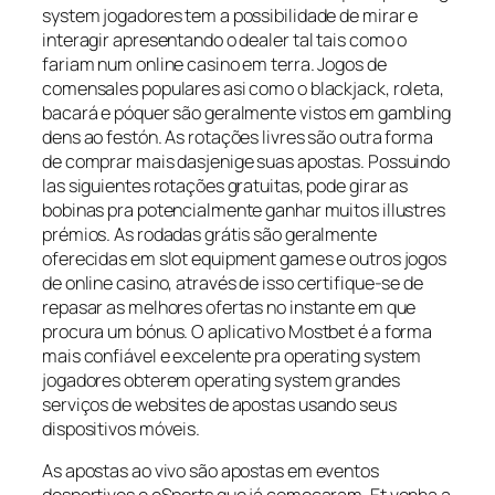
system jogadores tem a possibilidade de mirar e
interagir apresentando o dealer tal tais como o
fariam num online casino em terra. Jogos de
comensales populares asi como o blackjack, roleta,
bacará e póquer são geralmente vistos em gambling
dens ao festón. As rotações livres são outra forma
de comprar mais dasjenige suas apostas. Possuindo
las siguientes rotações gratuitas, pode girar as
bobinas pra potencialmente ganhar muitos illustres
prémios. As rodadas grátis são geralmente
oferecidas em slot equipment games e outros jogos
de online casino, através de isso certifique-se de
repasar as melhores ofertas no instante em que
procura um bónus. O aplicativo Mostbet é a forma
mais confiável e excelente pra operating system
jogadores obterem operating system grandes
serviços de websites de apostas usando seus
dispositivos móveis.
As apostas ao vivo são apostas em eventos