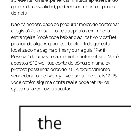
apresentar uma experiência limitada apresentando
games de casualidad, pode encontrar isto o pouco
demais.
Não há necessidade de procurar meios de contornar
a legisla??o, o qual proíbe as apostas em moeda
estrangeira. Você pode baixar o aplicativo MostBet
possuindo alguns groupe, o back link de get está
localizado na página primary ou na guia “Perfil
Pessoal” de uma versão móvel do internet site. Você
apostou € 10 weil tua conta de bônus em uma ex
profeso possuindo odds de 2,5. A expresamente
vencedora foi de twenty-five euros – de quais 12-15
você obtém alguma conta real e pode retirá-los
systems fazer novas apostas.