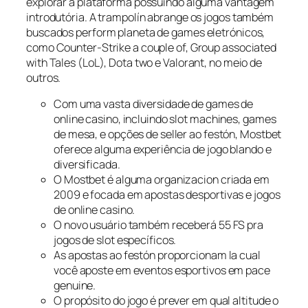
explorar a plataforma possuindo alguma vantagem
introdutória. A trampolín abrange os jogos também
buscados perform planeta de games eletrónicos,
como Counter-Strike a couple of, Group associated
with Tales (LoL), Dota two e Valorant, no meio de
outros.
Com uma vasta diversidade de games de
online casino, incluindo slot machines, games
de mesa, e opções de seller ao festón, Mostbet
oferece alguma experiência de jogo blando e
diversificada.
O Mostbet é alguma organizacion criada em
2009 e focada em apostas desportivas e jogos
de online casino.
O novo usuário também receberá 55 FS pra
jogos de slot específicos.
As apostas ao festón proporcionam la cual
você aposte em eventos esportivos em pace
genuine.
O propósito do jogo é prever em qual altitude o