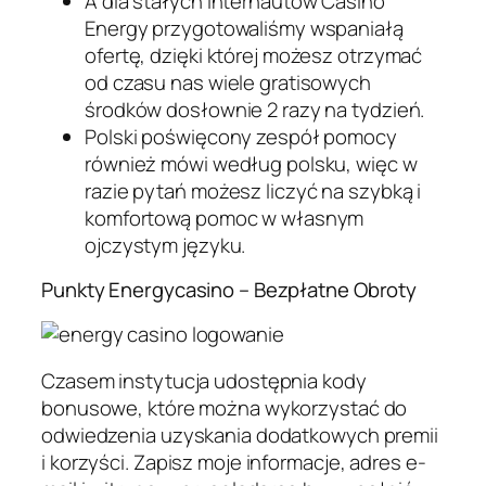
A dla stałych internautów Casino
Energy przygotowaliśmy wspaniałą
ofertę, dzięki której możesz otrzymać
od czasu nas wiele gratisowych
środków dosłownie 2 razy na tydzień.
Polski poświęcony zespół pomocy
również mówi według polsku, więc w
razie pytań możesz liczyć na szybką i
komfortową pomoc w własnym
ojczystym języku.
Punkty Energycasino – Bezpłatne Obroty
Czasem instytucja udostępnia kody
bonusowe, które można wykorzystać do
odwiedzenia uzyskania dodatkowych premii
i korzyści. Zapisz moje informacje, adres e-