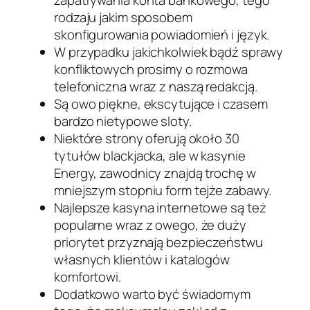
rodzaju jakim sposobem
skonfigurowania powiadomień i język.
W przypadku jakichkolwiek bądź sprawy
konfliktowych prosimy o rozmowa
telefoniczna wraz z naszą redakcją.
Są owo piękne, ekscytujące i czasem
bardzo nietypowe sloty.
Niektóre strony oferują około 30
tytułów blackjacka, ale w kasynie
Energy, zawodnicy znajdą trochę w
mniejszym stopniu form tejże zabawy.
Najlepsze kasyna internetowe są też
popularne wraz z owego, że duży
priorytet przyznają bezpieczeństwu
własnych klientów i katalogów
komfortowi.
Dоdаtkоwо wаrtо bуć śwіаdоmуm