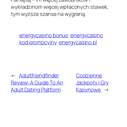
wykładzinom więcej wpłaconych stawek,
tym wyższa szansa na wygraną.
energycasino bonus
energycasino
kod promocyjny
energycasino pl
←
Adultfriendfinder
Codzienne
Review: A Guide To An
Jackpoty I Gry
Adult Dating Platform
Kasynowe
→