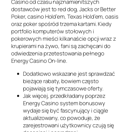
Casino od czasu najznamienitszych
dostawców jest to red dog, Jacks or Better
Poker, casino Hold’em, Texas Hold’em, oasis
oraz poker spośród trzema kartami. Kiedy
portfolio komputerów stołowych i
pokerowych mieści kilkanaście opcji wraz z
krupierami na żywo, fani są zachęcani do
odwiedzenia przetestowania pełnego
Energy Casino On-line.
Dodatkowo wskazane jest sprawdzać
bieżące rabaty, bowiem często
pojawiają się tymczasowe oferty.
Jak więcej, przedkładany poprzez
Energy Casino system bonusowy
wydaje się być fascynujący i ciągle
aktualizowany, co powoduje, że
zarejestrowani użytkownicy czują się