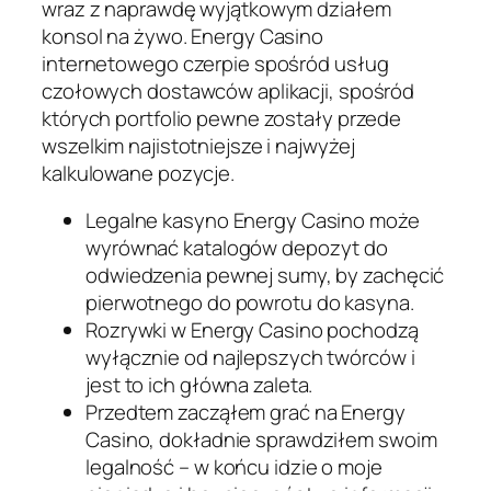
wraz z naprawdę wyjątkowym działem
konsol na żywo. Energy Casino
internetowego czerpie spośród usług
czołowych dostawców aplikacji, spośród
których portfolio pewne zostały przede
wszelkim najistotniejsze i najwyżej
kalkulowane pozycje.
Legalne kasyno Energy Casino może
wyrównać katalogów depozyt do
odwiedzenia pewnej sumy, by zachęcić
pierwotnego do powrotu do kasyna.
Rozrywki w Energy Casino pochodzą
wyłącznie od najlepszych twórców i
jest to ich główna zaleta.
Przedtem zacząłem grać na Energy
Casino, dokładnie sprawdziłem swoim
legalność – w końcu idzie o moje