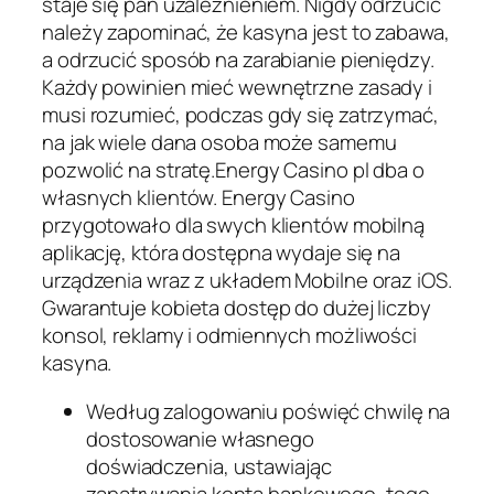
staje się pan uzależnieniem. Nigdy odrzucić
należy zapominać, że kasyna jest to zabawa,
a odrzucić sposób na zarabianie pieniędzy.
Każdy powinien mieć wewnętrzne zasady i
musi rozumieć, podczas gdy się zatrzymać,
na jak wiele dana osoba może samemu
pozwolić na stratę.Energy Casino pl dba o
własnych klientów. Energy Casino
przygotowało dla swych klientów mobilną
aplikację, która dostępna wydaje się na
urządzenia wraz z układem Mobilne oraz iOS.
Gwarantuje kobieta dostęp do dużej liczby
konsol, reklamy i odmiennych możliwości
kasyna.
Według zalogowaniu poświęć chwilę na
dostosowanie własnego
doświadczenia, ustawiając
zapatrywania konta bankowego, tego