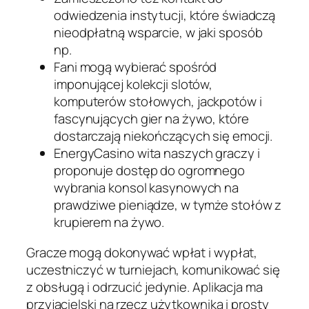
odwiedzenia instytucji, które świadczą
nieodpłatną wsparcie, w jaki sposób
np.
Fani mogą wybierać spośród
imponującej kolekcji slotów,
komputerów stołowych, jackpotów i
fascynujących gier na żywo, które
dostarczają niekończących się emocji.
EnergyCasino wita naszych graczy i
proponuje dostęp do ogromnego
wybrania konsol kasynowych na
prawdziwe pieniądze, w tymże stołów z
krupierem na żywo.
Gracze mogą dokonywać wpłat i wypłat,
uczestniczyć w turniejach, komunikować się
z obsługą i odrzucić jedynie. Aplikacja ma
przyjacielski na rzecz użytkownika i prosty