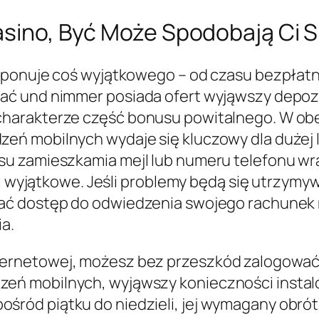
Casino, Być Może Spodobają Ci 
oponuje coś wyjątkowego – od czasu bezpłat
ać und nimmer posiada ofert wyjąwszy depozy
harakterze część bonusu powitalnego. W obe
eń mobilnych wydaje się kluczowy dla dużej
su zamieszkamia mejl lub numeru telefonu w
aki wyjątkowe. Jeśli problemy będą się utrzy
ć dostęp do odwiedzenia swojego rachunek r
a.
nternetowej, możesz bez przeszkód zalogowa
zeń mobilnych, wyjąwszy konieczności instalo
śród piątku do niedzieli, jej wymagany obrót 