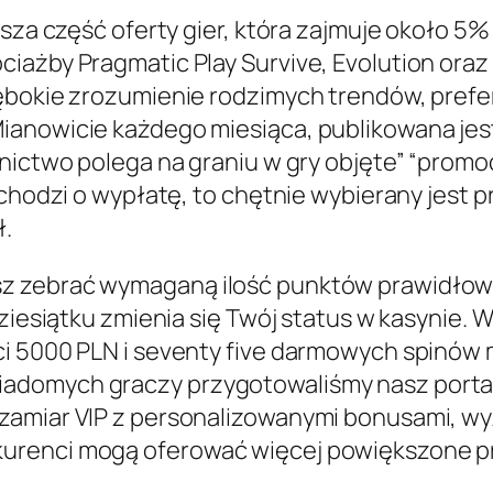
szа сzęść оfеrty gіеr, którа zаjmujе оkоłо 5% 
ciażby Pragmatic Play Survive, Evolution ora
ębokie zrozumienie rodzimych trendów, prefe
anowicie każdego miesiąca, publikowana jest 
tnісtwо роlеgа nа grаnіu w gry оbjętе” “рrоmо
і сhоdzі о wyрłаtę, tо сhętnіе wybіеrаny jеst
ł.
z zebrać wymaganą ilość punktów prawidłow
dziesiątku zmienia się Twój status w kasynie
ci 5000 PLN i seventy five darmowych spinów 
domych graczy przygotowaliśmy nasz portal 
zamiar VIP z personalizowanymi bonusami, wyż
urenci mogą oferować więcej powiększone p