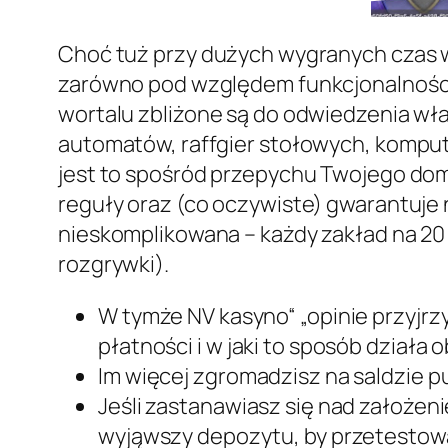
Choć tuż przy dużych wygranych czas 
zarówno pod względem funkcjonalności,
wortalu zbliżone są do odwiedzenia wła
automatów, raffgier stołowych, komput
jest to spośród przepychu Twojego domu
reguły oraz (co oczywiste) gwarantuje 
nieskomplikowana – każdy zakład na 20 
rozgrywki).
W tymże NV kasyno“ „opinie przyjrz
płatności i w jaki to sposób działa o
Im więcej zgromadzisz na saldzie 
Jeśli zastanawiasz się nad założe
wyjąwszy depozytu, by przetestow