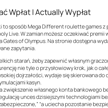
 Wpłat I Actually Wypłat
aki to sposób Mega Different roulette games
oly Live. W zamian możesz oczekiwać premii
na Gates of Olympus. Na stronie dostępna wyda
wane zapytania.
elkich starań, żeby zapewnić własnym gracz
ncję nie tyle o przysłowiowy krok, jak o całe
ysokiej dojrzałości, wydaje się skierowana d
ymulacjami kasyn.
 na zwiększenie własnego konta bankowego be
egulację unces dzisiejszymi technologiami b
zabezpieczone,” “a uciecha pozostanie bezpie