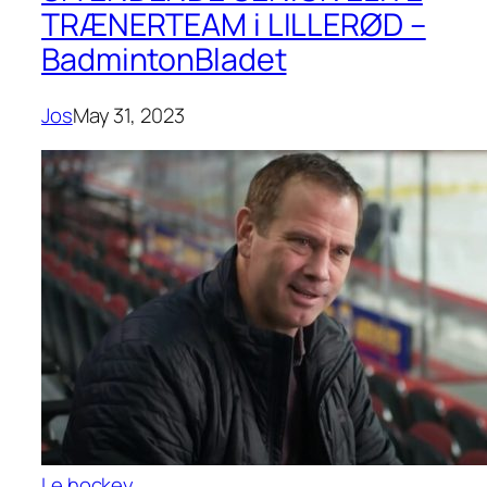
TRÆNERTEAM i LILLERØD –
BadmintonBladet
Jos
May 31, 2023
Le hockey