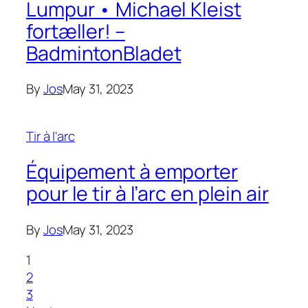
Lumpur • Michael Kleist
fortæller! –
BadmintonBladet
By
Jos
May 31, 2023
Tir à l'arc
Équipement à emporter
pour le tir à l’arc en plein air
By
Jos
May 31, 2023
1
2
3