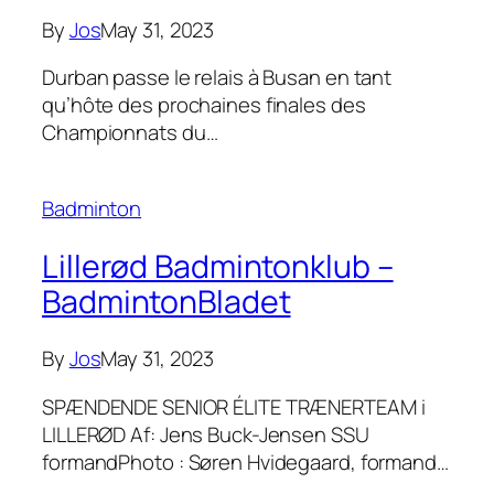
By
Jos
May 31, 2023
Durban passe le relais à Busan en tant
qu’hôte des prochaines finales des
Championnats du…
Badminton
Lillerød Badmintonklub –
BadmintonBladet
By
Jos
May 31, 2023
SPÆNDENDE SENIOR ÉLITE TRÆNERTEAM i
LILLERØD Af: Jens Buck-Jensen SSU
formandPhoto : Søren Hvidegaard, formand…