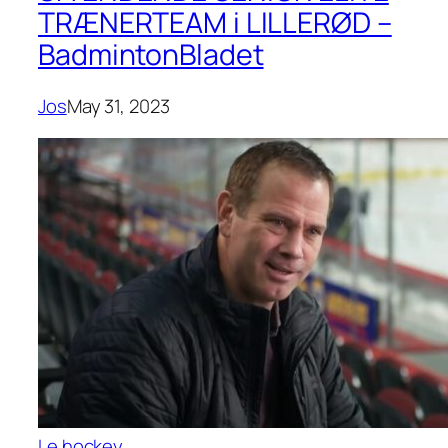
TRÆNERTEAM i LILLERØD –
BadmintonBladet
Jos
May 31, 2023
Le hockey