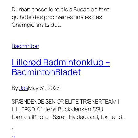
Durban passe le relais à Busan en tant
qu’hôte des prochaines finales des
Championnats du…
Badminton
Lillerød Badmintonklub –
BadmintonBladet
By
Jos
May 31, 2023
SPÆNDENDE SENIOR ÉLITE TRÆNERTEAM i
LILLERØD Af: Jens Buck-Jensen SSU
formandPhoto : Søren Hvidegaard, formand…
1
2