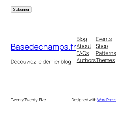
Blog
Events
Basedechamps.fr
About
Shop
FAQs
Patterns
Authors
Themes
Découvrez le dernier blog
Twenty Twenty-Five
Designed with
WordPress