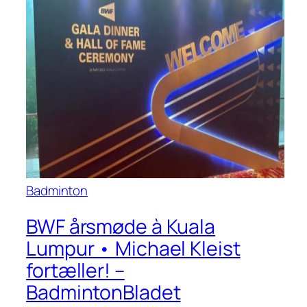
Badminton
BWF årsmøde à Kuala
Lumpur • Michael Kleist
fortæller! –
BadmintonBladet