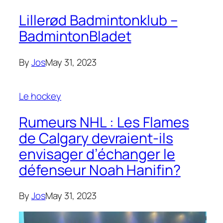
Lillerød Badmintonklub –
BadmintonBladet
By
Jos
May 31, 2023
Le hockey
Rumeurs NHL : Les Flames
de Calgary devraient-ils
envisager d’échanger le
défenseur Noah Hanifin?
By
Jos
May 31, 2023