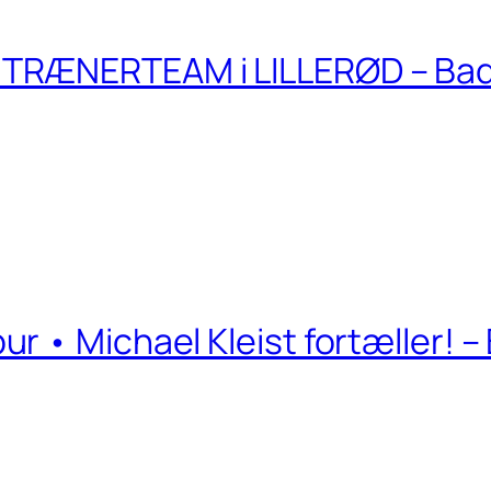
TRÆNERTEAM i LILLERØD – Ba
r • Michael Kleist fortæller! 