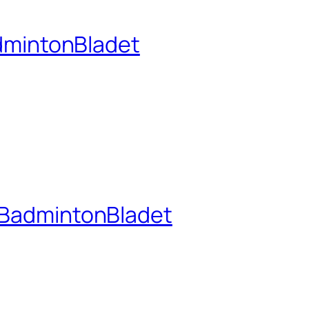
dmintonBladet
– BadmintonBladet