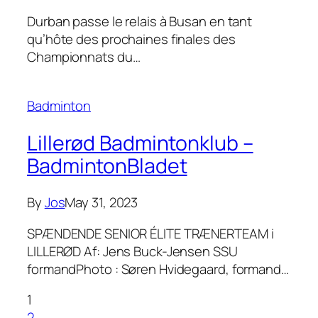
Durban passe le relais à Busan en tant
qu’hôte des prochaines finales des
Championnats du…
Badminton
Lillerød Badmintonklub –
BadmintonBladet
By
Jos
May 31, 2023
SPÆNDENDE SENIOR ÉLITE TRÆNERTEAM i
LILLERØD Af: Jens Buck-Jensen SSU
formandPhoto : Søren Hvidegaard, formand…
1
2