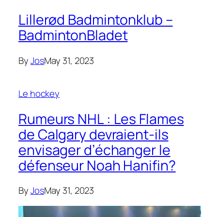
Lillerød Badmintonklub –
BadmintonBladet
By
Jos
May 31, 2023
Le hockey
Rumeurs NHL : Les Flames
de Calgary devraient-ils
envisager d’échanger le
défenseur Noah Hanifin?
By
Jos
May 31, 2023