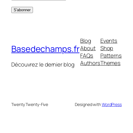
Blog
Events
Basedechamps.fr
About
Shop
FAQs
Patterns
Authors
Themes
Découvrez le dernier blog
Twenty Twenty-Five
Designed with
WordPress