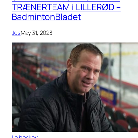
TRÆNERTEAM i LILLERØD –
BadmintonBladet
Jos
May 31, 2023
Le hockey