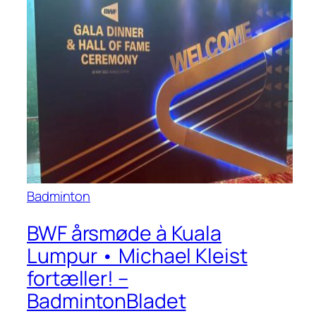
Badminton
BWF årsmøde à Kuala
Lumpur • Michael Kleist
fortæller! –
BadmintonBladet