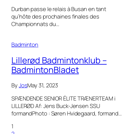
Durban passe le relais à Busan en tant
qu’hôte des prochaines finales des
Championnats du…
Badminton
Lillerød Badmintonklub –
BadmintonBladet
By
Jos
May 31, 2023
SPÆNDENDE SENIOR ÉLITE TRÆNERTEAM i
LILLERØD Af: Jens Buck-Jensen SSU
formandPhoto : Søren Hvidegaard, formand…
1
2