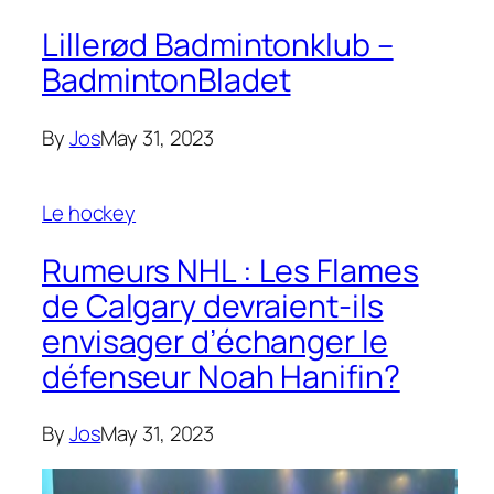
Lillerød Badmintonklub –
BadmintonBladet
By
Jos
May 31, 2023
Le hockey
Rumeurs NHL : Les Flames
de Calgary devraient-ils
envisager d’échanger le
défenseur Noah Hanifin?
By
Jos
May 31, 2023