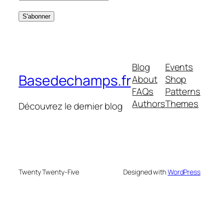
Blog
Events
Basedechamps.fr
About
Shop
FAQs
Patterns
Authors
Themes
Découvrez le dernier blog
Twenty Twenty-Five
Designed with
WordPress