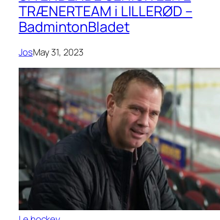
TRÆNERTEAM i LILLERØD –
BadmintonBladet
Jos
May 31, 2023
Le hockey