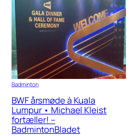
Badminton
BWF årsmøde à Kuala
Lumpur • Michael Kleist
fortæller! –
BadmintonBladet