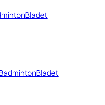
dmintonBladet
– BadmintonBladet