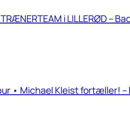
TRÆNERTEAM i LILLERØD – Ba
r • Michael Kleist fortæller! 