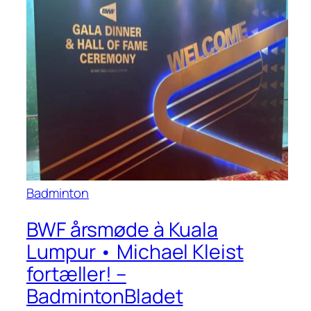
Badminton
BWF årsmøde à Kuala
Lumpur • Michael Kleist
fortæller! –
BadmintonBladet