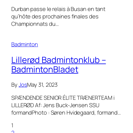
Durban passe le relais à Busan en tant
qu’hôte des prochaines finales des
Championnats du…
Badminton
Lillerød Badmintonklub –
BadmintonBladet
By
Jos
May 31, 2023
SPÆNDENDE SENIOR ÉLITE TRÆNERTEAM i
LILLERØD Af: Jens Buck-Jensen SSU
formandPhoto : Søren Hvidegaard, formand…
1
2