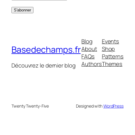
Blog
Events
Basedechamps.fr
About
Shop
FAQs
Patterns
Authors
Themes
Découvrez le dernier blog
Twenty Twenty-Five
Designed with
WordPress