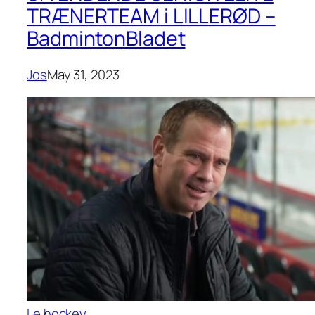
TRÆNERTEAM i LILLERØD –
BadmintonBladet
Jos
May 31, 2023
Le hockey