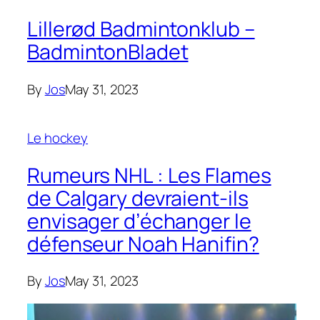
Lillerød Badmintonklub –
BadmintonBladet
By
Jos
May 31, 2023
Le hockey
Rumeurs NHL : Les Flames
de Calgary devraient-ils
envisager d’échanger le
défenseur Noah Hanifin?
By
Jos
May 31, 2023