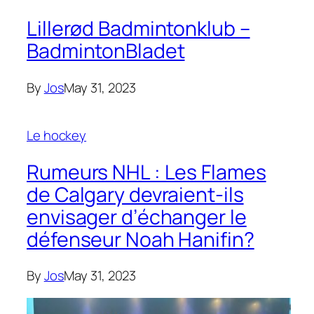
Lillerød Badmintonklub –
BadmintonBladet
By
Jos
May 31, 2023
Le hockey
Rumeurs NHL : Les Flames
de Calgary devraient-ils
envisager d’échanger le
défenseur Noah Hanifin?
By
Jos
May 31, 2023