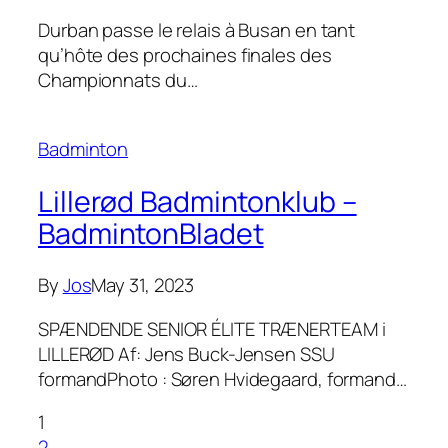
Durban passe le relais à Busan en tant
qu’hôte des prochaines finales des
Championnats du…
Badminton
Lillerød Badmintonklub –
BadmintonBladet
By
Jos
May 31, 2023
SPÆNDENDE SENIOR ÉLITE TRÆNERTEAM i
LILLERØD Af: Jens Buck-Jensen SSU
formandPhoto : Søren Hvidegaard, formand…
1
2