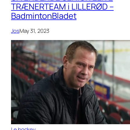
TRÆNERTEAM i LILLERØD –
BadmintonBladet
Jos
May 31, 2023
Le hockey