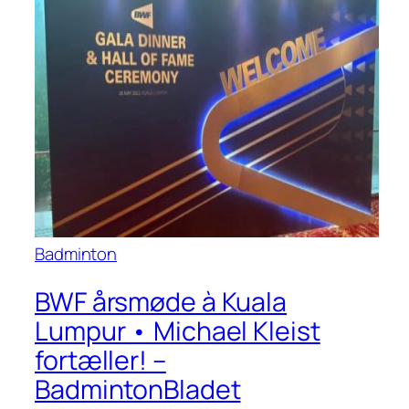
Badminton
BWF årsmøde à Kuala
Lumpur • Michael Kleist
fortæller! –
BadmintonBladet