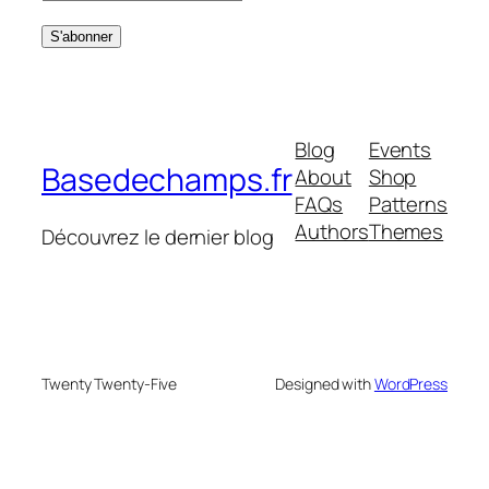
Blog
Events
Basedechamps.fr
About
Shop
FAQs
Patterns
Authors
Themes
Découvrez le dernier blog
Twenty Twenty-Five
Designed with
WordPress