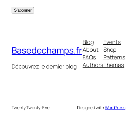
Blog
Events
Basedechamps.fr
About
Shop
FAQs
Patterns
Authors
Themes
Découvrez le dernier blog
Twenty Twenty-Five
Designed with
WordPress