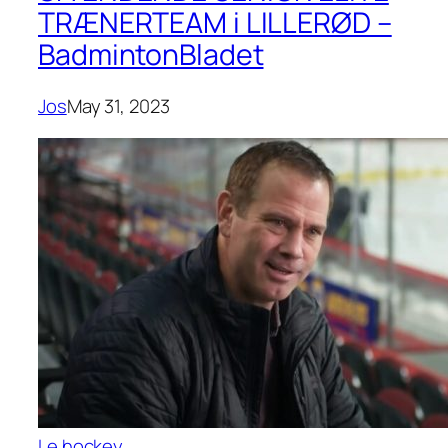
TRÆNERTEAM i LILLERØD –
BadmintonBladet
Jos
May 31, 2023
Le hockey