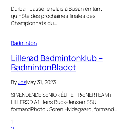
Durban passe le relais à Busan en tant
qu’hôte des prochaines finales des
Championnats du…
Badminton
Lillerød Badmintonklub –
BadmintonBladet
By
Jos
May 31, 2023
SPÆNDENDE SENIOR ÉLITE TRÆNERTEAM i
LILLERØD Af: Jens Buck-Jensen SSU
formandPhoto : Søren Hvidegaard, formand…
1
2