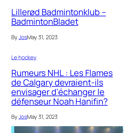
Lillerød Badmintonklub –
BadmintonBladet
By
Jos
May 31, 2023
Le hockey
Rumeurs NHL : Les Flames
de Calgary devraient-ils
envisager d’échanger le
défenseur Noah Hanifin?
By
Jos
May 31, 2023