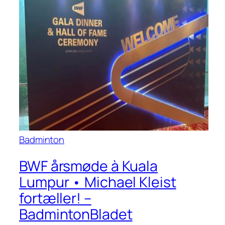
Badminton
BWF årsmøde à Kuala
Lumpur • Michael Kleist
fortæller! –
BadmintonBladet