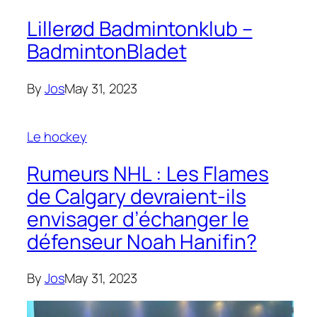
Lillerød Badmintonklub –
BadmintonBladet
By
Jos
May 31, 2023
Le hockey
Rumeurs NHL : Les Flames
de Calgary devraient-ils
envisager d’échanger le
défenseur Noah Hanifin?
By
Jos
May 31, 2023