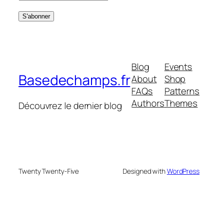
Blog
Events
Basedechamps.fr
About
Shop
FAQs
Patterns
Authors
Themes
Découvrez le dernier blog
Twenty Twenty-Five
Designed with
WordPress