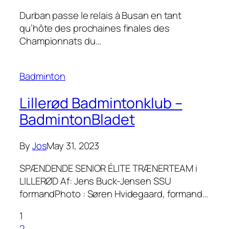
Durban passe le relais à Busan en tant
qu’hôte des prochaines finales des
Championnats du…
Badminton
Lillerød Badmintonklub –
BadmintonBladet
By
Jos
May 31, 2023
SPÆNDENDE SENIOR ÉLITE TRÆNERTEAM i
LILLERØD Af: Jens Buck-Jensen SSU
formandPhoto : Søren Hvidegaard, formand…
1
2