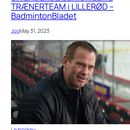
TRÆNERTEAM i LILLERØD –
BadmintonBladet
Jos
May 31, 2023
Le hockey