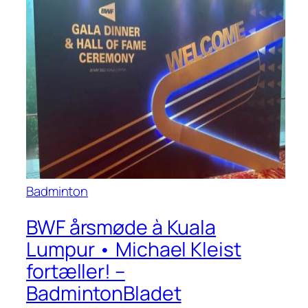
Badminton
BWF årsmøde à Kuala
Lumpur • Michael Kleist
fortæller! –
BadmintonBladet