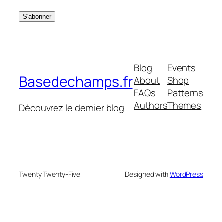
Blog
Events
Basedechamps.fr
About
Shop
FAQs
Patterns
Authors
Themes
Découvrez le dernier blog
Twenty Twenty-Five
Designed with
WordPress