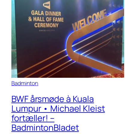
Badminton
BWF årsmøde à Kuala
Lumpur • Michael Kleist
fortæller! –
BadmintonBladet