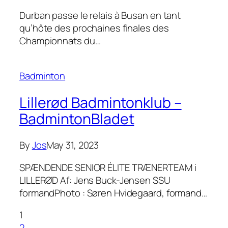
Durban passe le relais à Busan en tant
qu’hôte des prochaines finales des
Championnats du…
Badminton
Lillerød Badmintonklub –
BadmintonBladet
By
Jos
May 31, 2023
SPÆNDENDE SENIOR ÉLITE TRÆNERTEAM i
LILLERØD Af: Jens Buck-Jensen SSU
formandPhoto : Søren Hvidegaard, formand…
1
2