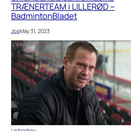
TRÆNERTEAM i LILLERØD –
BadmintonBladet
Jos
May 31, 2023
Le hockey