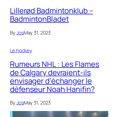
Lillerød Badmintonklub –
BadmintonBladet
By
Jos
May 31, 2023
Le hockey
Rumeurs NHL : Les Flames
de Calgary devraient-ils
envisager d’échanger le
défenseur Noah Hanifin?
By
Jos
May 31, 2023