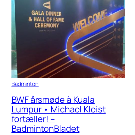
Badminton
BWF årsmøde à Kuala
Lumpur • Michael Kleist
fortæller! –
BadmintonBladet