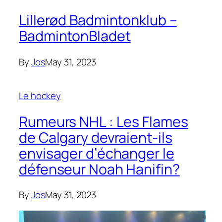
Lillerød Badmintonklub –
BadmintonBladet
By
Jos
May 31, 2023
Le hockey
Rumeurs NHL : Les Flames
de Calgary devraient-ils
envisager d’échanger le
défenseur Noah Hanifin?
By
Jos
May 31, 2023