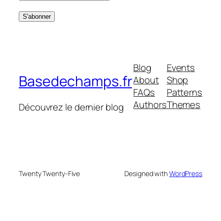
Blog
Events
Basedechamps.fr
About
Shop
FAQs
Patterns
Authors
Themes
Découvrez le dernier blog
Twenty Twenty-Five
Designed with
WordPress