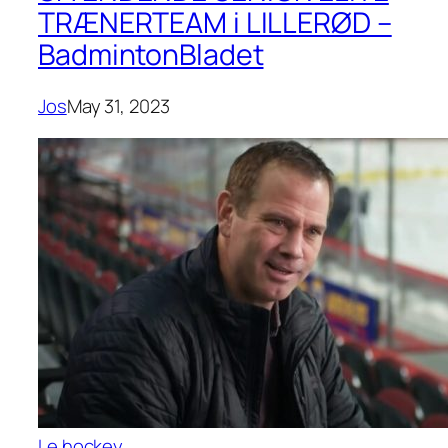
TRÆNERTEAM i LILLERØD –
BadmintonBladet
Jos
May 31, 2023
Le hockey