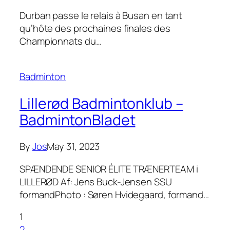
Durban passe le relais à Busan en tant
qu’hôte des prochaines finales des
Championnats du…
Badminton
Lillerød Badmintonklub –
BadmintonBladet
By
Jos
May 31, 2023
SPÆNDENDE SENIOR ÉLITE TRÆNERTEAM i
LILLERØD Af: Jens Buck-Jensen SSU
formandPhoto : Søren Hvidegaard, formand…
1
2