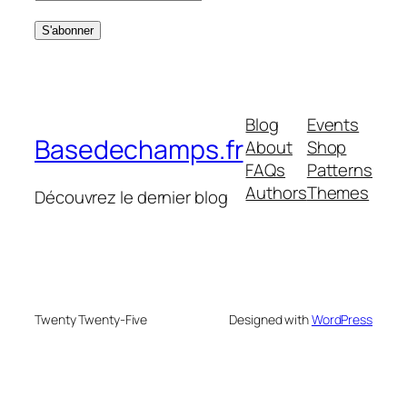
Blog
Events
Basedechamps.fr
About
Shop
FAQs
Patterns
Authors
Themes
Découvrez le dernier blog
Twenty Twenty-Five
Designed with
WordPress