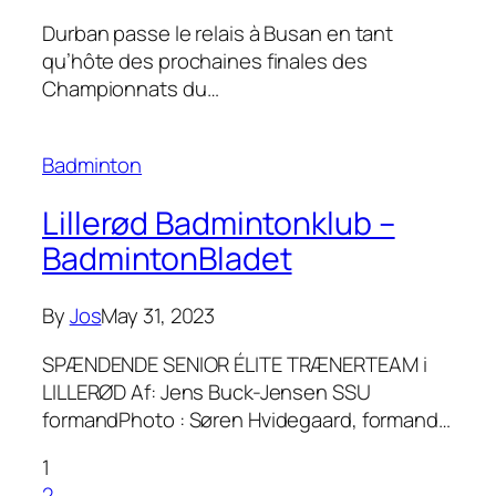
Durban passe le relais à Busan en tant
qu’hôte des prochaines finales des
Championnats du…
Badminton
Lillerød Badmintonklub –
BadmintonBladet
By
Jos
May 31, 2023
SPÆNDENDE SENIOR ÉLITE TRÆNERTEAM i
LILLERØD Af: Jens Buck-Jensen SSU
formandPhoto : Søren Hvidegaard, formand…
1
2