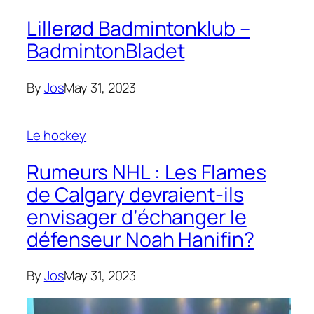
Lillerød Badmintonklub –
BadmintonBladet
By
Jos
May 31, 2023
Le hockey
Rumeurs NHL : Les Flames
de Calgary devraient-ils
envisager d’échanger le
défenseur Noah Hanifin?
By
Jos
May 31, 2023