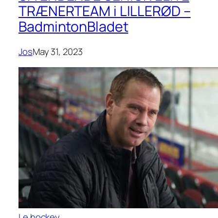
TRÆNERTEAM i LILLERØD –
BadmintonBladet
Jos
May 31, 2023
Le hockey