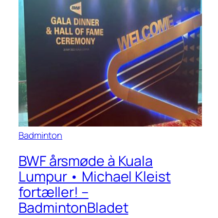
Badminton
BWF årsmøde à Kuala
Lumpur • Michael Kleist
fortæller! –
BadmintonBladet