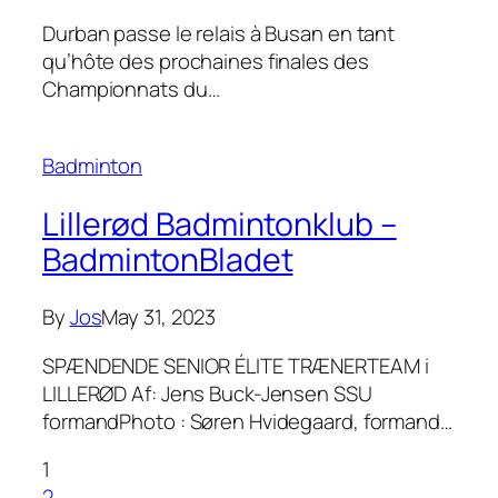
Durban passe le relais à Busan en tant
qu’hôte des prochaines finales des
Championnats du…
Badminton
Lillerød Badmintonklub –
BadmintonBladet
By
Jos
May 31, 2023
SPÆNDENDE SENIOR ÉLITE TRÆNERTEAM i
LILLERØD Af: Jens Buck-Jensen SSU
formandPhoto : Søren Hvidegaard, formand…
1
2