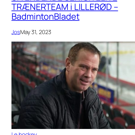
TRÆNERTEAM i LILLERØD –
BadmintonBladet
Jos
May 31, 2023
Le hockey