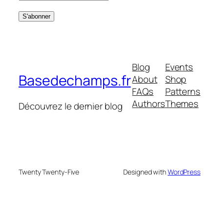
Blog
Events
Basedechamps.fr
About
Shop
FAQs
Patterns
Authors
Themes
Découvrez le dernier blog
Twenty Twenty-Five
Designed with
WordPress