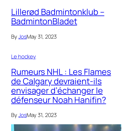
Lillerød Badmintonklub –
BadmintonBladet
By
Jos
May 31, 2023
Le hockey
Rumeurs NHL : Les Flames
de Calgary devraient-ils
envisager d’échanger le
défenseur Noah Hanifin?
By
Jos
May 31, 2023