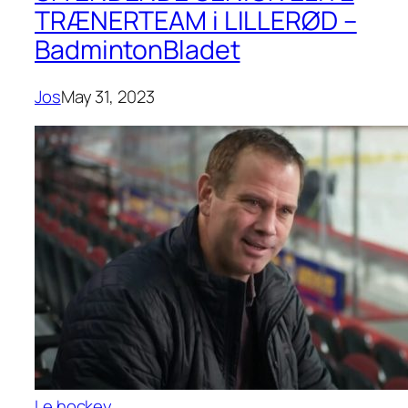
TRÆNERTEAM i LILLERØD –
BadmintonBladet
Jos
May 31, 2023
Le hockey