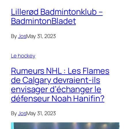
Lillerød Badmintonklub –
BadmintonBladet
By
Jos
May 31, 2023
Le hockey
Rumeurs NHL : Les Flames
de Calgary devraient-ils
envisager d’échanger le
défenseur Noah Hanifin?
By
Jos
May 31, 2023