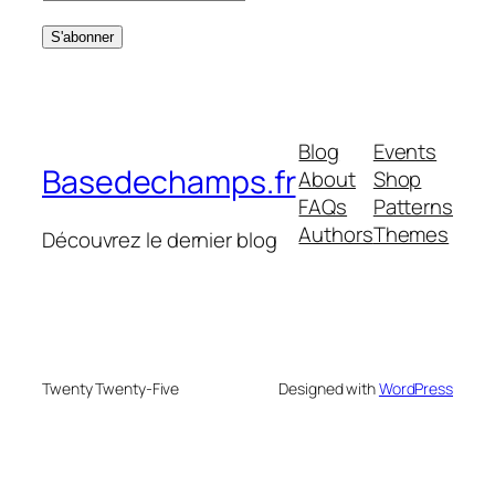
Blog
Events
Basedechamps.fr
About
Shop
FAQs
Patterns
Authors
Themes
Découvrez le dernier blog
Twenty Twenty-Five
Designed with
WordPress