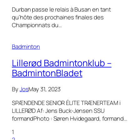
Durban passe le relais à Busan en tant
qu’hôte des prochaines finales des
Championnats du…
Badminton
Lillerød Badmintonklub –
BadmintonBladet
By
Jos
May 31, 2023
SPÆNDENDE SENIOR ÉLITE TRÆNERTEAM i
LILLERØD Af: Jens Buck-Jensen SSU
formandPhoto : Søren Hvidegaard, formand…
1
2