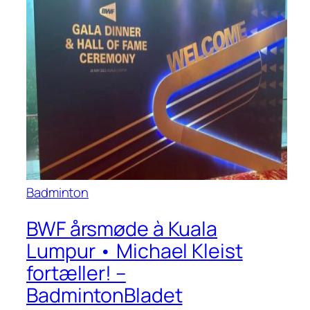
Badminton
BWF årsmøde à Kuala
Lumpur • Michael Kleist
fortæller! –
BadmintonBladet