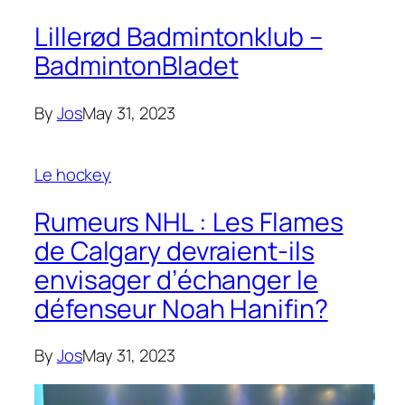
Lillerød Badmintonklub –
BadmintonBladet
By
Jos
May 31, 2023
Le hockey
Rumeurs NHL : Les Flames
de Calgary devraient-ils
envisager d’échanger le
défenseur Noah Hanifin?
By
Jos
May 31, 2023