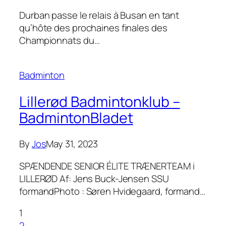
Durban passe le relais à Busan en tant
qu’hôte des prochaines finales des
Championnats du…
Badminton
Lillerød Badmintonklub –
BadmintonBladet
By
Jos
May 31, 2023
SPÆNDENDE SENIOR ÉLITE TRÆNERTEAM i
LILLERØD Af: Jens Buck-Jensen SSU
formandPhoto : Søren Hvidegaard, formand…
1
2