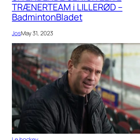
TRÆNERTEAM i LILLERØD –
BadmintonBladet
Jos
May 31, 2023
Le hockey