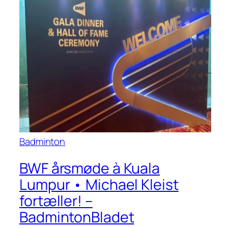
Badminton
BWF årsmøde à Kuala
Lumpur • Michael Kleist
fortæller! –
BadmintonBladet