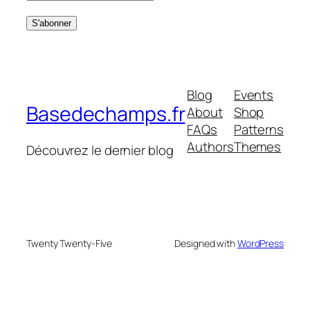
Blog
Events
Basedechamps.fr
About
Shop
FAQs
Patterns
Authors
Themes
Découvrez le dernier blog
Twenty Twenty-Five
Designed with
WordPress