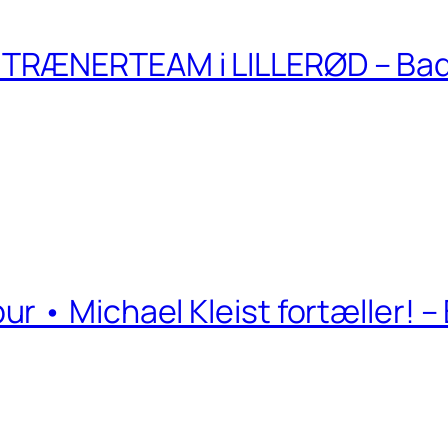
TRÆNERTEAM i LILLERØD – Ba
r • Michael Kleist fortæller! 