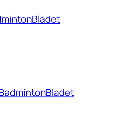
dmintonBladet
– BadmintonBladet