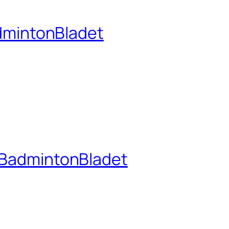
dmintonBladet
– BadmintonBladet