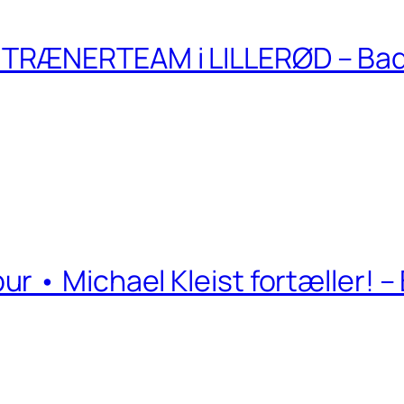
TRÆNERTEAM i LILLERØD – Ba
r • Michael Kleist fortæller! 