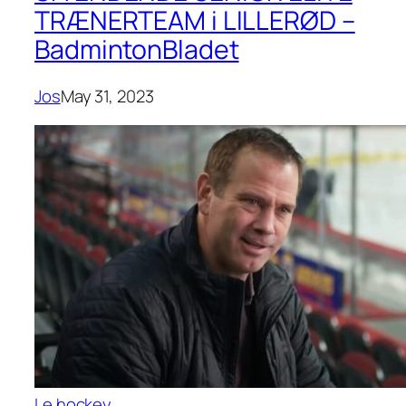
TRÆNERTEAM i LILLERØD –
BadmintonBladet
Jos
May 31, 2023
Le hockey