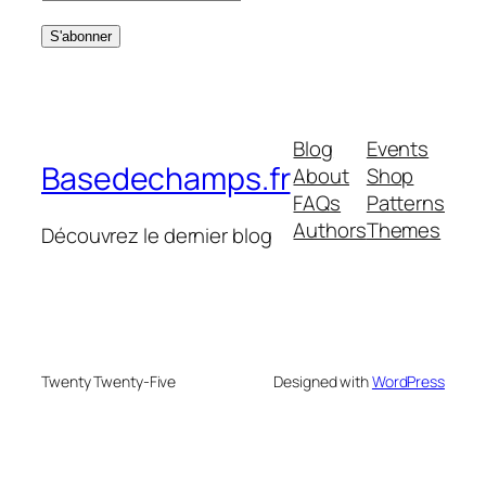
Blog
Events
Basedechamps.fr
About
Shop
FAQs
Patterns
Authors
Themes
Découvrez le dernier blog
Twenty Twenty-Five
Designed with
WordPress