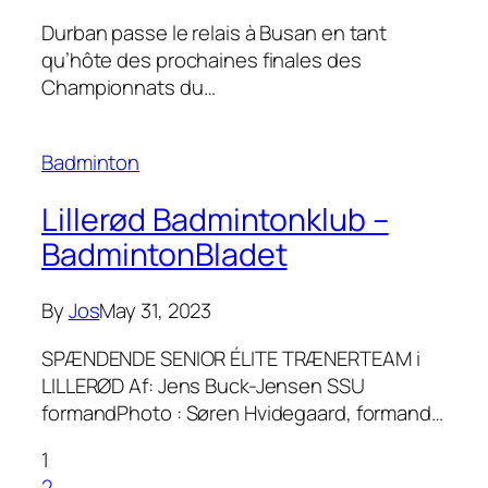
Durban passe le relais à Busan en tant
qu’hôte des prochaines finales des
Championnats du…
Badminton
Lillerød Badmintonklub –
BadmintonBladet
By
Jos
May 31, 2023
SPÆNDENDE SENIOR ÉLITE TRÆNERTEAM i
LILLERØD Af: Jens Buck-Jensen SSU
formandPhoto : Søren Hvidegaard, formand…
1
2