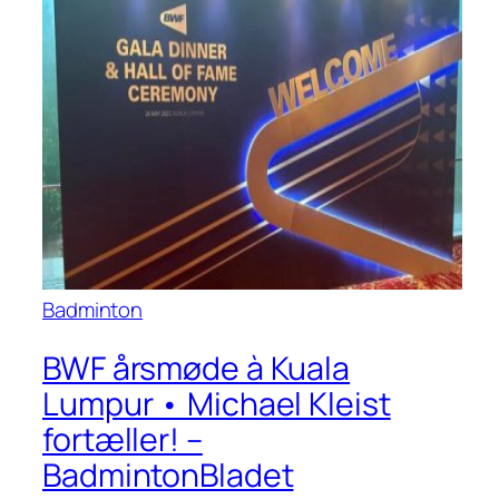
Badminton
BWF årsmøde à Kuala
Lumpur • Michael Kleist
fortæller! –
BadmintonBladet