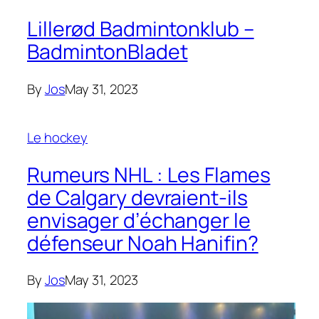
Lillerød Badmintonklub –
BadmintonBladet
By
Jos
May 31, 2023
Le hockey
Rumeurs NHL : Les Flames
de Calgary devraient-ils
envisager d’échanger le
défenseur Noah Hanifin?
By
Jos
May 31, 2023