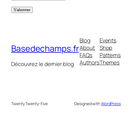
Blog
Events
Basedechamps.fr
About
Shop
FAQs
Patterns
Authors
Themes
Découvrez le dernier blog
Twenty Twenty-Five
Designed with
WordPress