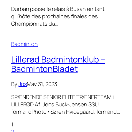
Durban passe le relais à Busan en tant
qu’hôte des prochaines finales des
Championnats du…
Badminton
Lillerød Badmintonklub –
BadmintonBladet
By
Jos
May 31, 2023
SPÆNDENDE SENIOR ÉLITE TRÆNERTEAM i
LILLERØD Af: Jens Buck-Jensen SSU
formandPhoto : Søren Hvidegaard, formand…
1
2