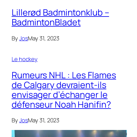
Lillerød Badmintonklub –
BadmintonBladet
By
Jos
May 31, 2023
Le hockey
Rumeurs NHL : Les Flames
de Calgary devraient-ils
envisager d’échanger le
défenseur Noah Hanifin?
By
Jos
May 31, 2023