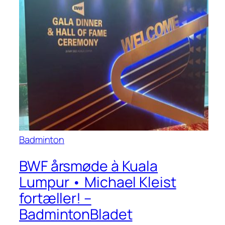
Badminton
BWF årsmøde à Kuala
Lumpur • Michael Kleist
fortæller! –
BadmintonBladet