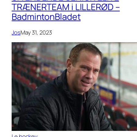
TRÆNERTEAM i LILLERØD –
BadmintonBladet
Jos
May 31, 2023
Le hockey