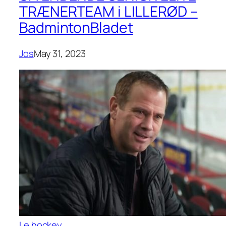
TRÆNERTEAM i LILLERØD –
BadmintonBladet
Jos
May 31, 2023
Le hockey