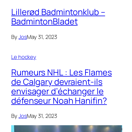
Lillerød Badmintonklub –
BadmintonBladet
By
Jos
May 31, 2023
Le hockey
Rumeurs NHL : Les Flames
de Calgary devraient-ils
envisager d’échanger le
défenseur Noah Hanifin?
By
Jos
May 31, 2023