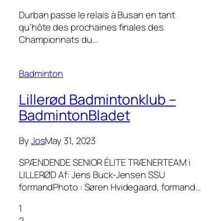
Durban passe le relais à Busan en tant
qu’hôte des prochaines finales des
Championnats du…
Badminton
Lillerød Badmintonklub –
BadmintonBladet
By
Jos
May 31, 2023
SPÆNDENDE SENIOR ÉLITE TRÆNERTEAM i
LILLERØD Af: Jens Buck-Jensen SSU
formandPhoto : Søren Hvidegaard, formand…
1
2