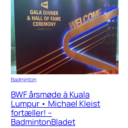
Badminton
BWF årsmøde à Kuala
Lumpur • Michael Kleist
fortæller! –
BadmintonBladet