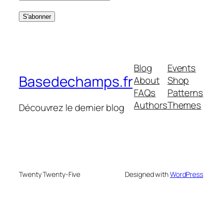
Blog
Events
Basedechamps.fr
About
Shop
FAQs
Patterns
Authors
Themes
Découvrez le dernier blog
Twenty Twenty-Five
Designed with
WordPress