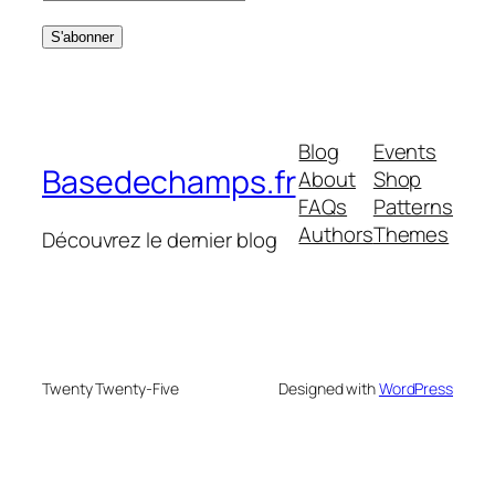
Blog
Events
Basedechamps.fr
About
Shop
FAQs
Patterns
Authors
Themes
Découvrez le dernier blog
Twenty Twenty-Five
Designed with
WordPress