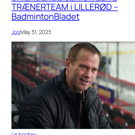
TRÆNERTEAM i LILLERØD –
BadmintonBladet
Jos
May 31, 2023
Le hockey