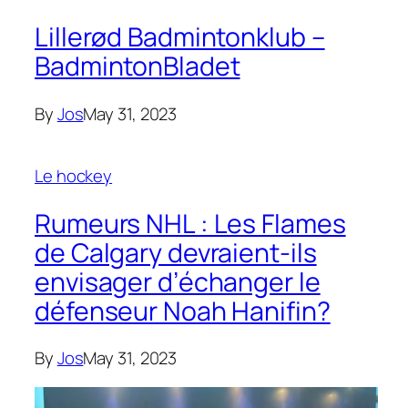
Lillerød Badmintonklub –
BadmintonBladet
By
Jos
May 31, 2023
Le hockey
Rumeurs NHL : Les Flames
de Calgary devraient-ils
envisager d’échanger le
défenseur Noah Hanifin?
By
Jos
May 31, 2023