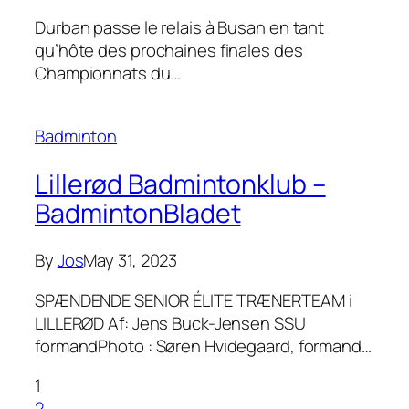
Durban passe le relais à Busan en tant
qu’hôte des prochaines finales des
Championnats du…
Badminton
Lillerød Badmintonklub –
BadmintonBladet
By
Jos
May 31, 2023
SPÆNDENDE SENIOR ÉLITE TRÆNERTEAM i
LILLERØD Af: Jens Buck-Jensen SSU
formandPhoto : Søren Hvidegaard, formand…
1
2