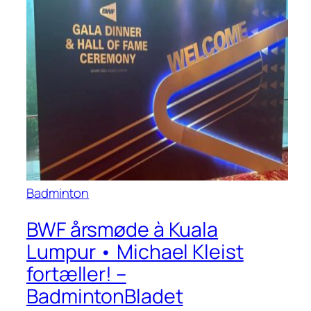
Badminton
BWF årsmøde à Kuala
Lumpur • Michael Kleist
fortæller! –
BadmintonBladet