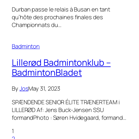
Durban passe le relais à Busan en tant
qu’hôte des prochaines finales des
Championnats du…
Badminton
Lillerød Badmintonklub –
BadmintonBladet
By
Jos
May 31, 2023
SPÆNDENDE SENIOR ÉLITE TRÆNERTEAM i
LILLERØD Af: Jens Buck-Jensen SSU
formandPhoto : Søren Hvidegaard, formand…
1
2