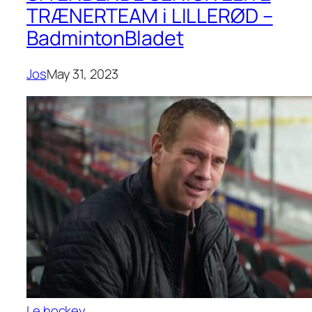
TRÆNERTEAM i LILLERØD –
BadmintonBladet
Jos
May 31, 2023
Le hockey