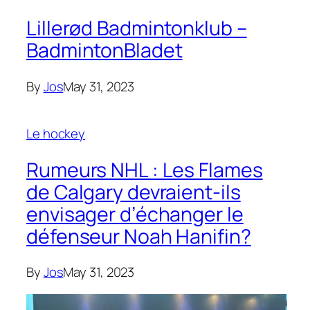
Lillerød Badmintonklub –
BadmintonBladet
By
Jos
May 31, 2023
Le hockey
Rumeurs NHL : Les Flames
de Calgary devraient-ils
envisager d’échanger le
défenseur Noah Hanifin?
By
Jos
May 31, 2023