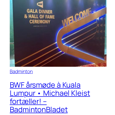
Badminton
BWF årsmøde à Kuala
Lumpur • Michael Kleist
fortæller! –
BadmintonBladet