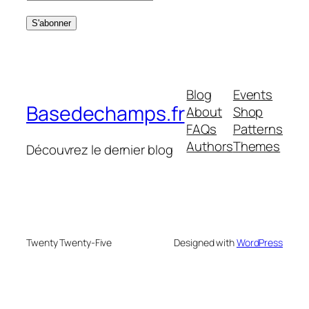
Blog
Events
Basedechamps.fr
About
Shop
FAQs
Patterns
Authors
Themes
Découvrez le dernier blog
Twenty Twenty-Five
Designed with
WordPress