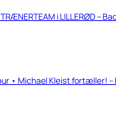
TRÆNERTEAM i LILLERØD – Ba
r • Michael Kleist fortæller! 