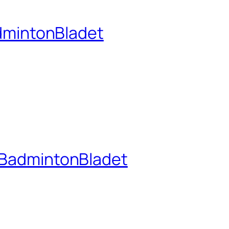
dmintonBladet
– BadmintonBladet