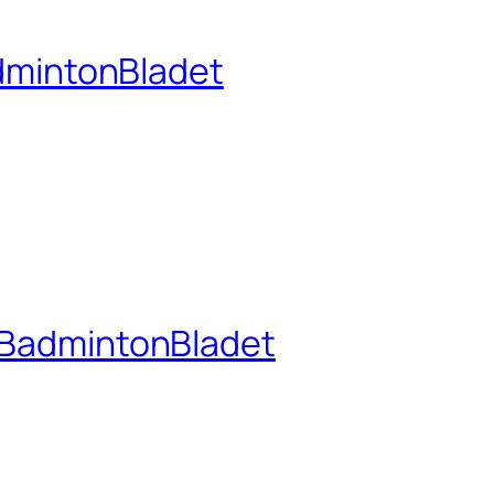
dmintonBladet
– BadmintonBladet