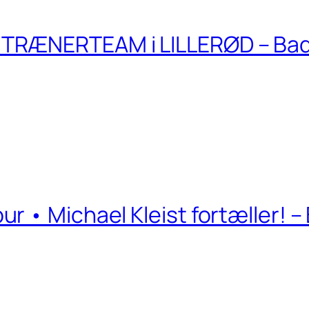
TRÆNERTEAM i LILLERØD – Ba
r • Michael Kleist fortæller! 