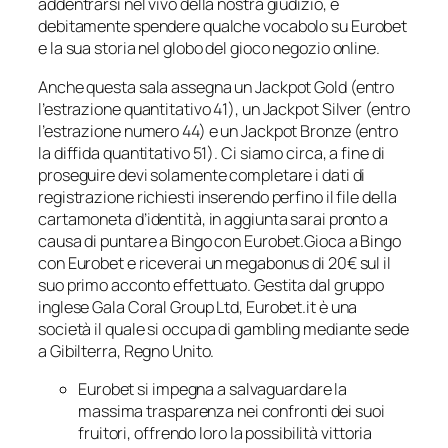
addentrarsi nel vivo della nostra giudizio, è
debitamente spendere qualche vocabolo su Eurobet
e la sua storia nel globo del gioco negozio online.
Anche questa sala assegna un Jackpot Gold (entro
l’estrazione quantitativo 41), un Jackpot Silver (entro
l’estrazione numero 44) e un Jackpot Bronze (entro
la diffida quantitativo 51). Ci siamo circa, a fine di
proseguire devi solamente completare i dati di
registrazione richiesti inserendo perfino il file della
cartamoneta d’identità, in aggiunta sarai pronto a
causa di puntare a Bingo con Eurobet.Gioca a Bingo
con Eurobet e riceverai un megabonus di 20€ sul il
suo primo acconto effettuato. Gestita dal gruppo
inglese Gala Coral Group Ltd, Eurobet.it è una
società il quale si occupa di gambling mediante sede
a Gibilterra, Regno Unito.
Eurobet si impegna a salvaguardare la
massima trasparenza nei confronti dei suoi
fruitori, offrendo loro la possibilità vittoria