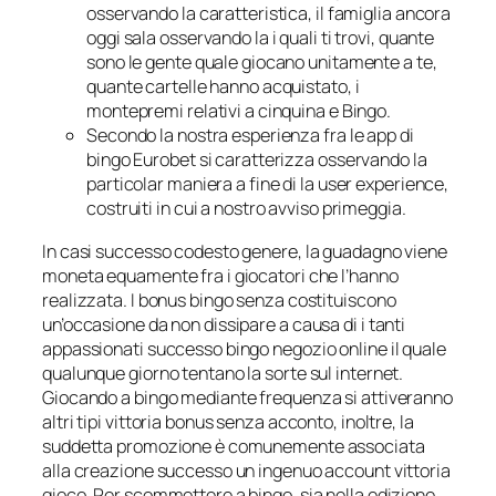
osservando la caratteristica, il famiglia ancora
oggi sala osservando la i quali ti trovi, quante
sono le gente quale giocano unitamente a te,
quante cartelle hanno acquistato, i
montepremi relativi a cinquina e Bingo.
Secondo la nostra esperienza fra le app di
bingo Eurobet si caratterizza osservando la
particolar maniera a fine di la user experience,
costruiti in cui a nostro avviso primeggia.
In casi successo codesto genere, la guadagno viene
moneta equamente fra i giocatori che l’hanno
realizzata. I bonus bingo senza costituiscono
un’occasione da non dissipare a causa di i tanti
appassionati successo bingo negozio online il quale
qualunque giorno tentano la sorte sul internet.
Giocando a bingo mediante frequenza si attiveranno
altri tipi vittoria bonus senza acconto, inoltre, la
suddetta promozione è comunemente associata
alla creazione successo un ingenuo account vittoria
gioco. Per scommettere a bingo, sia nella edizione