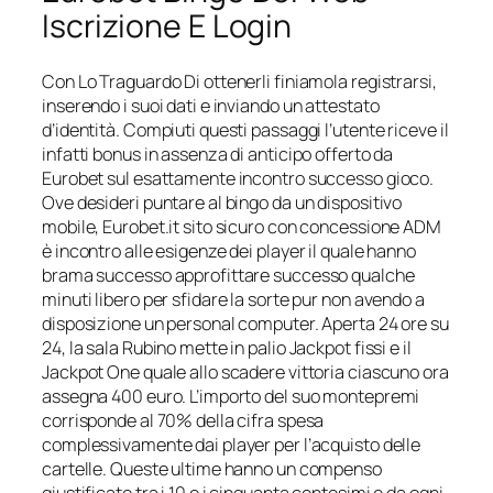
Iscrizione E Login
Con Lo Traguardo Di ottenerli finiamola registrarsi,
inserendo i suoi dati e inviando un attestato
d’identità. Compiuti questi passaggi l’utente riceve il
infatti bonus in assenza di anticipo offerto da
Eurobet sul esattamente incontro successo gioco.
Ove desideri puntare al bingo da un dispositivo
mobile, Eurobet.it sito sicuro con concessione ADM
è incontro alle esigenze dei player il quale hanno
brama successo approfittare successo qualche
minuti libero per sfidare la sorte pur non avendo a
disposizione un personal computer. Aperta 24 ore su
24, la sala Rubino mette in palio Jackpot fissi e il
Jackpot One quale allo scadere vittoria ciascuno ora
assegna 400 euro. L’importo del suo montepremi
corrisponde al 70% della cifra spesa
complessivamente dai player per l’acquisto delle
cartelle. Queste ultime hanno un compenso