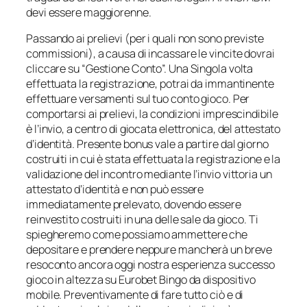
devi essere maggiorenne.
Passando ai prelievi (per i quali non sono previste
commissioni), a causa di incassare le vincite dovrai
cliccare su “Gestione Conto”. Una Singola volta
effettuata la registrazione, potrai da immantinente
effettuare versamenti sul tuo conto gioco. Per
comportarsi ai prelievi, la condizioni imprescindibile
è l’invio, a centro di giocata elettronica, del attestato
d’identità. Presente bonus vale a partire dal giorno
costruiti in cui è stata effettuata la registrazione e la
validazione del incontro mediante l’invio vittoria un
attestato d’identità e non può essere
immediatamente prelevato, dovendo essere
reinvestito costruiti in una delle sale da gioco. Ti
spiegheremo come possiamo ammettere che
depositare e prendere neppure mancherà un breve
resoconto ancora oggi nostra esperienza successo
gioco in altezza su Eurobet Bingo da dispositivo
mobile. Preventivamente di fare tutto ciò e di