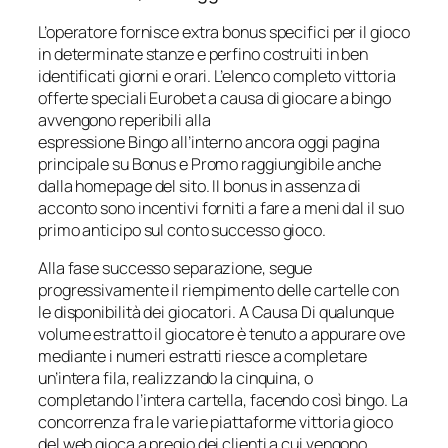
L’operatore fornisce extra bonus specifici per il gioco
in determinate stanze e perfino costruiti in ben
identificati giorni e orari. L’elenco completo vittoria
offerte speciali Eurobet a causa di giocare a bingo
avvengono reperibili alla
espressione Bingo all’interno ancora oggi pagina
principale su Bonus e Promo raggiungibile anche
dalla homepage del sito. II bonus in assenza di
acconto sono incentivi forniti a fare a meni dal il suo
primo anticipo sul conto successo gioco.
Alla fase successo separazione, segue
progressivamente il riempimento delle cartelle con
le disponibilità dei giocatori. A Causa Di qualunque
volume estratto il giocatore è tenuto a appurare ove
mediante i numeri estratti riesce a completare
un’intera fila, realizzando la cinquina, o
completando l’intera cartella, facendo così bingo. La
concorrenza fra le varie piattaforme vittoria gioco
del web gioca a pregio dei clienti a cui vengono