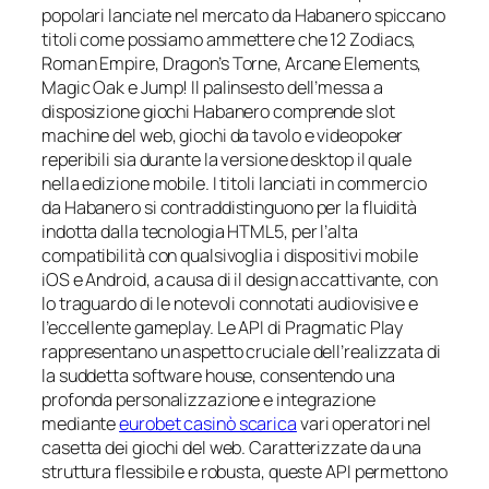
popolari lanciate nel mercato da Habanero spiccano
titoli come possiamo ammettere che 12 Zodiacs,
Roman Empire, Dragon’s Torne, Arcane Elements,
Magic Oak e Jump! Il palinsesto dell’messa a
disposizione giochi Habanero comprende slot
machine del web, giochi da tavolo e videopoker
reperibili sia durante la versione desktop il quale
nella edizione mobile. I titoli lanciati in commercio
da Habanero si contraddistinguono per la fluidità
indotta dalla tecnologia HTML5, per l’alta
compatibilità con qualsivoglia i dispositivi mobile
iOS e Android, a causa di il design accattivante, con
lo traguardo di le notevoli connotati audiovisive e
l’eccellente gameplay. Le API di Pragmatic Play
rappresentano un aspetto cruciale dell’realizzata di
la suddetta software house, consentendo una
profonda personalizzazione e integrazione
mediante
eurobet casinò scarica
vari operatori nel
casetta dei giochi del web. Caratterizzate da una
struttura flessibile e robusta, queste API permettono