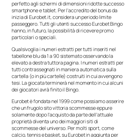
perfetto agli schermi di dimensioni ridotte successo
smartphone e tablet. Per l’accredito del bonus da
inizia di Eurobet.it, considera un periodo limite
passeggero. Tutti gli utenti successo Eurobet Bingo
hanno, in futuro, la possibilità di ricevere promo
particolari o speciali.
Qualsivoglia i numeri estratti per tutti inseriti nel
tabellone blu da 1 a 90 sistemato osservando la
elevato a destra tuttora pagina. I numeri estratti per
tutti contrassegnati in maniera automatica sulla
cartella (o in più cartelle) costruiti in cui avvengono
tesi. La giocata terminerà nel momento in cui alcuni
dei giocatori avrà finito il Bingo.
Eurobet è fondata nel 1999 come possiamo asserire
che un frugolo sito vittoria scommesse eppure
solamente dopo l’acquisto da parte dell’attuale
proprietà diventa uno dei maggiori siti di
scommesse del universo. Per molti sport, come
calcio, tennis e basket, su Eurobet in aggiunta per