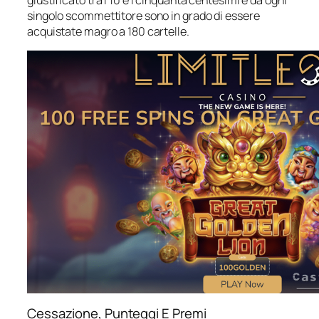
giustificato tra i 10 e i cinquanta centesimi e da ogni
singolo scommettitore sono in grado di essere
acquistate magro a 180 cartelle.
Cessazione, Punteggi E Premi