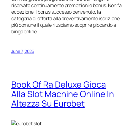
riservate continuamente promozioni e bonus. Non fa
eccezione il bonus successo benvenuto, la
categoria di offerta alla preventivamente iscrizione
più comune il quale riusciamo scoprire giocando a
bingo online.
June 7, 2025
Book Of Ra Deluxe Gioca
Alla Slot Machine Online In
Altezza Su Eurobet