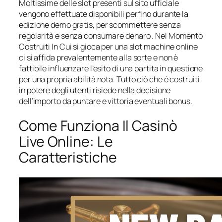
Moltissime delle slot presenti sul sito ufficiale
vengono effettuate disponibili perfino durante la
edizione demo gratis, per scommettere senza
regolarità e senza consumare denaro . Nel Momento
Costruiti In Cui si gioca per una slot machine online
ci si affida prevalentemente alla sorte e non è
fattibile influenzare l’esito di una partita in questione
per una propria abilità nota. Tutto ciò che è costruiti
in potere degli utenti risiede nella decisione
dell’importo da puntare e vittoria eventuali bonus.
Come Funziona Il Casinò
Live Online: Le
Caratteristiche